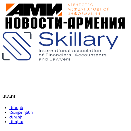
ՄԵՆՈՒ
Մասին
Հաղթողներ
Ժյուրի
Մեդիա