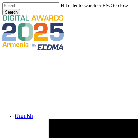
Skip
Hit enter to search or ESC to close
to
Search
main
Close
content
Search
Menu
Մասին