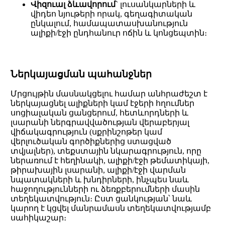
Վիզուալ ձևավորում
` լուսանկարների և
վիդեո նյութերի որակ, գեղագիտական
ընկալում, համապատասխանություն
ալիքի/էջի ընդհանուր ոճին և կոնցեպտին։
Ներկայացման պահանջներ
Մրցույթին մասնակցելու համար անհրաժեշտ է
ներկայացնել ալիքների կամ էջերի հղումներ
սոցիալական ցանցերում, հետևորդների և
լսարանի ներգրավվածության վերաբերյալ
վիճակագրություն (սքրինշոթեր կամ
վերլուծական գործիքներից ստացված
տվյալներ), տեքստային նկարագրություն, որը
ներառում է հեղինակի, ալիքի/էջի թեմատիկայի,
թիրախային լսարանի, ալիքի/էջի վարման
նպատակների և խնդիրների, ինչպես նաև
հաջողությունների ու ձեռքբերումների մասին
տեղեկատվություն։ Ըստ ցանկության՝ նաև
կարող է կցվել մանրամասն տեղեկատվությամբ
սահիկաշար։