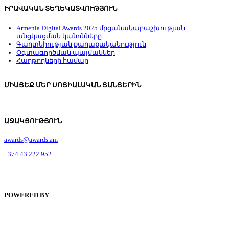
ԻՐԱՎԱԿԱՆ ՏԵՂԵԿԱՏՎՈՒԹՅՈՒՆ
Armenia Digital Awards 2025 մրցանակաբաշխության
անցկացման կանոնները
Գաղտնիության քաղաքականություն
Օգտագործման պայմաններ
Հաղթողների համար
ՄԻԱՑԵՔ ՄԵՐ ՍՈՑԻԱԼԱԿԱՆ ՑԱՆՑԵՐԻՆ
ԱՋԱԿՑՈՒԹՅՈՒՆ
awards@awards.am
+374 43 222 952
POWERED BY