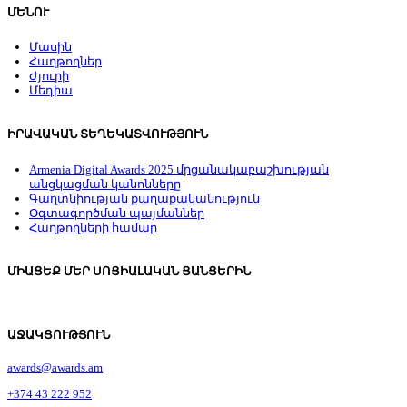
ՄԵՆՈՒ
Մասին
Հաղթողներ
Ժյուրի
Մեդիա
ԻՐԱՎԱԿԱՆ ՏԵՂԵԿԱՏՎՈՒԹՅՈՒՆ
Armenia Digital Awards 2025 մրցանակաբաշխության
անցկացման կանոնները
Գաղտնիության քաղաքականություն
Օգտագործման պայմաններ
Հաղթողների համար
ՄԻԱՑԵՔ ՄԵՐ ՍՈՑԻԱԼԱԿԱՆ ՑԱՆՑԵՐԻՆ
ԱՋԱԿՑՈՒԹՅՈՒՆ
awards@awards.am
+374 43 222 952