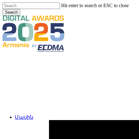
Skip
Hit enter to search or ESC to close
to
Search
main
Close
content
Search
Menu
Մասին