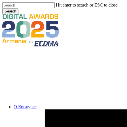
Skip
Hit enter to search or ESC to close
to
Search
main
Close
content
Search
Menu
О Конкурсе